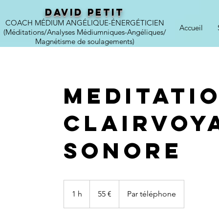
DAVID PETIT
COACH MÉDIUM ANGÉLIQUE-ÉNERGÉTICIEN
Accueil
(Méditations/Analyses Médiumniques-Angéliques/
Magnétisme de soulagements)
MEDITATI
CLAIRVOY
SONORE
55
euros
1 h
1
55 €
Par téléphone