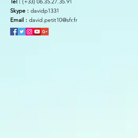
Tél :
(+33) 06.35.27.35.91
Skype :
davidp1331
Email :
david.petit10@sfr.fr